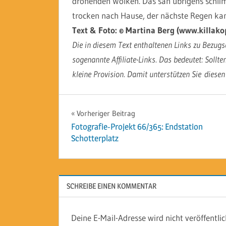
drohenden Wolken. Das sah übrigens schlim
trocken nach Hause, der nächste Regen kam
Text & Foto: © Martina Berg (www.killako
Die in diesem Text enthaltenen Links zu Bezugsq
sogenannte Affiliate-Links. Das bedeutet: Sollte
kleine Provision. Damit unterstützen Sie diesen
Beitragsnavigation
Vorheriger Beitrag
Fotografie-Projekt 66/365: Endstation
Schotterplatz
SCHREIBE EINEN KOMMENTAR
Deine E-Mail-Adresse wird nicht veröffentlic