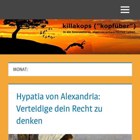
Zum
Inhalt
Menü
Killakops
springen
("kopfüber")
MONAT:
Hypatia von Alexandria:
Verteidige dein Recht zu
denken