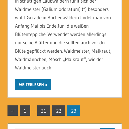
In schattigen Laubwäldern fühlt sich der
Waldmeister (Galium odoratum) (*) besonders
wohl. Gerade in Buchenwäldern findet man von
Anfang Mai bis Ende Juni die weißen
Blütenteppiche. Verwendet werden allerdings
nur seine Blätter und die sollten auch vor der
Blüte gepflückt werden. Waldmeister, Maikraut,
Waldmännchen, Mösch „Maikraut“, wie der
Waldmeister auch
WEITERLESEN
Seitennummerierung
Vorherige
«
1
…
21
22
23
Beiträge
der